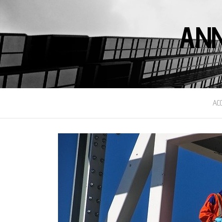
ANN
AC