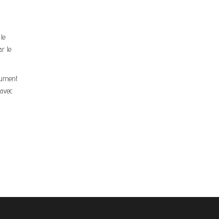
le
ar le
ocument
 avec