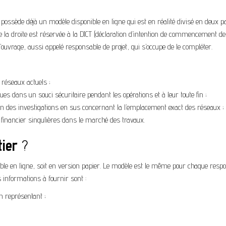
possède déjà un modèle disponible en ligne qui est en réalité divisé en deux pa
 la droite est réservée à la DICT (déclaration d’intention de commencement d
uvrage, aussi appelé responsable de projet, qui s’occupe de le compléter.
s réseaux actuels ;
 dans un souci sécuritaire pendant les opérations et à leur toute fin ;
 non des investigations en sus concernant la l’emplacement exact des réseaux ;
 financier singulières dans le marché des travaux.
tier
?
ible en ligne, soit en version papier. Le modèle est le même pour chaque resp
s informations à fournir sont :
n représentant ;