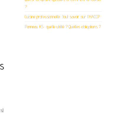
?
Cuisine professionnelle : tout savoir sur l’HACCP
Panneau K5 : quelle utilité ? Quelles obligations ?
es
ts)