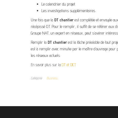
Le calendrier du projet
Les investigations supplémentaires.
Une fois que la
DT chantier
est complétée et envoyée aux 
récépissé DT. Pour le remplir, il suffit de se référer aux 
Groupe NAT, un expert en réseaux, peut s’avérer intéress
Remplir la
DT chantier
est la tâche préalable de tout pro
est à remplir avec minutie par le maître d’ouvrage pour p
les réseaux actuels.
En savoir plus sur la
DT et DICT
Catégorie
Business