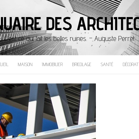
UAIRE DES ARCHITE
C'est ce qui fait les belles ruines. – Auguste Perret
CUEIL
MAISON
IMMOBILIER
BRICOLAGE
SANTÉ
DÉCORAT