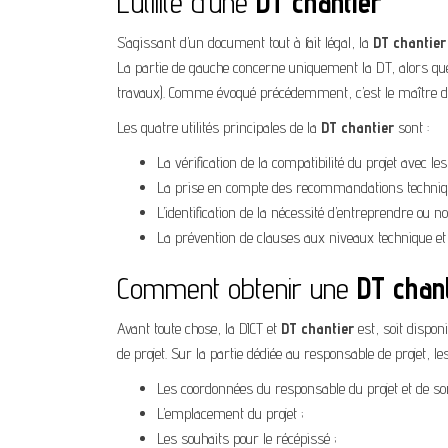
L’utilité d’une
DT chantier
S’agissant d’un document tout à fait légal, la
DT chantier
La partie de gauche concerne uniquement la DT, alors que
travaux). Comme évoqué précédemment, c’est le maître d’o
Les quatre utilités principales de la
DT chantier
sont :
La vérification de la compatibilité du projet avec le
La prise en compte des recommandations techniques
L’identification de la nécessité d’entreprendre ou
La prévention de clauses aux niveaux technique et
Comment obtenir une
DT chan
Avant toute chose, la DICT et
DT chantier
est, soit dispon
de projet. Sur la partie dédiée au responsable de projet, le
Les coordonnées du responsable du projet et de so
L’emplacement du projet ;
Les souhaits pour le récépissé ;