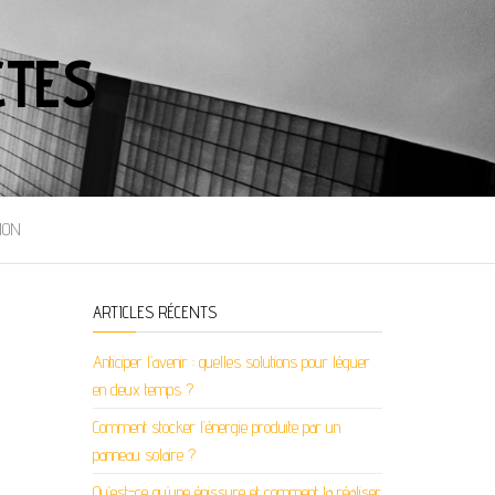
CTES
ION
ARTICLES RÉCENTS
Anticiper l’avenir : quelles solutions pour léguer
en deux temps ?
Comment stocker l’énergie produite par un
panneau solaire ?
Qu’est-ce qu’une épissure et comment la réaliser