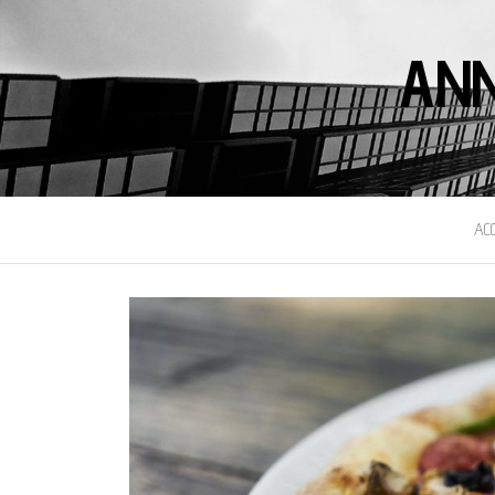
ANN
AC