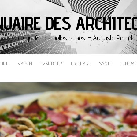
UAIRE DES ARCHITE
C'est ce qui fait les belles ruines. – Auguste Perret
CUEIL
MAISON
IMMOBILIER
BRICOLAGE
SANTÉ
DÉCORAT