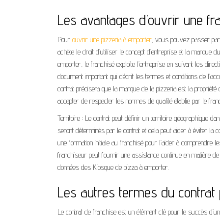
Les avantages d’ouvrir une fr
Pour
ouvrir une pizzeria à emporter
, vous pouvez passer par l
achète le droit d’utiliser le concept d’entreprise et la marque 
emporter, le franchisé exploite l’entreprise en suivant les dire
document important qui décrit les termes et conditions de l’acc
contrat précisera que la marque de la pizzeria est la propriété 
accepter de respecter les normes de qualité établie par le fran
Territoire : Le contrat peut définir un territoire géographique
seront déterminés par le contrat et cela peut aider à éviter la
une formation initiale au franchisé pour l’aider à comprendre le
franchiseur peut fournir une assistance continue en matière de
données des Kiosque de pizza à emporter.
Les autres termes du contrat 
Le contrat de franchise est un élément clé pour le succès d’une 