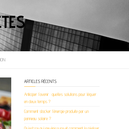
CTES
ION
ARTICLES RÉCENTS
Anticiper l’avenir : quelles solutions pour léguer
en deux temps ?
Comment stocker l’énergie produite par un
panneau solaire ?
Qu’est-ce qu’une épissure et comment la réaliser