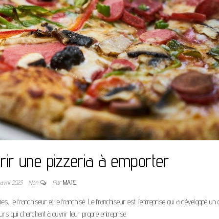
vrir une pizzeria à emporter
 avril 2023
Non
Par
MARC
es, le franchiseur et le franchisé. Le franchiseur est l’entreprise qui a développé un 
urs qui cherchent à ouvrir leur propre entreprise.