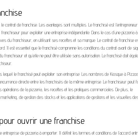
anchise
e contrat de franchise. Les avantages sont multiples. Le franchisé est l’entrepreneur
du franchiseur pour exploiter une entreprise indépendante. Dans le cas d’une pizzeria à
ctives du franchiseur, en utilisant ses recettes et sa marque. Le contrat de franchise e
ord. Il est essentiel que le franchisé comprenne les conditions du contrat avant de sig
du franchiseur et qu’elle ne peut être utilisée sans autorisation. Le franchisé doit éga
chiseur.
 dans lequel le franchisé peut exploiter son entreprise. Les nombres de Kiosque à Pizza
 concurrence directe entre les franchisés de la même entreprise. Le franchiseur peut f
s opérations de la pizzeria, les recettes et les pratiques commerciales. De plus, le
 marketing, de gestion des stocks et les applications de gestions et les visuelles de
pour ouvrir une franchise
entreprise de pizzeria à emporter. Il définit les termes et conditions de l’accord entr