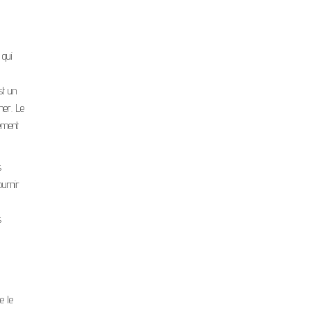
 qui
st un
ner. Le
lement
s
ournir
s
e le