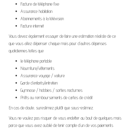
Facture de téléphone fixe
Assurance habitation
Abonnements à la télévision
Facture internet
Vous devez également essayer de faire une estimation réaliste de ce
que vous allez dépenser chaque mois pour d’autres dépenses
quotidiennes telles que
le téléphone portable
Nourriture/vêtements
Assurance voyage / voiture
Garde d’enfants/entretien
Gymnase / hobbies / sorties nocturnes
Prêts ou remboursements de cartes de crédit
En cas de doute, surestimez plutôt que sous-estimez.
Vous ne voulez pas risquer de vous endetter au bout de quelques mois
parce que vous avez oublié de tenir compte d’un de vos paiements