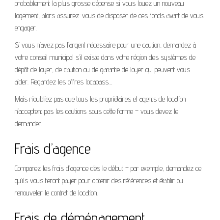
probablement la plus grosse dépense si vous louez un nouveau
logement, alors assurez-vous de disposer de ces fonds avant de vous
engager.
Si vous n’avez pas l’argent nécessaire pour une caution, demandez à
votre conseil municipal s’il existe dans votre région des systèmes de
dépôt de loyer, de caution ou de garantie de loyer qui peuvent vous
aider. Regardez les offres locapass…
Mais n’oubliez pas que tous les propriétaires et agents de location
n’acceptent pas les cautions sous cette forme – vous devez le
demander.
Frais d’agence
Comparez les frais d’agence dès le début – par exemple, demandez ce
qu’ils vous feront payer pour obtenir des références et établir ou
renouveler le contrat de location.
Frais de déménagement