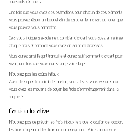
mensuels réguliers.
Une fois que vous avez des estimations pour chacun de ces éléments,
vous pouvez établir un budget afin de calculer le montant du loyer que
vous pouvez vous permettre.
Cela vous indiquera exactement combien d’argent vous avez en rentrée
chaque mois et combien vous avez en sortie en dépenses.
Vous aurez ainsi l’esprit tranquille et aurez suffisamment d’argent pour
vivre, une fois que vous aurez payé votre loyer.
N’oubliez pas les coûts initiaux
Avant de signer le contrat de location, vous devez vous assurer que
vous avez les moyens de payer les frais d’emménagement dans la
propriété.
Caution locative
N’oubliez pas de prévoir les frais initiaux tels que la caution de location,
les frais d’agence et les frais de déménagement. Votre caution sera