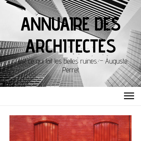
ANNUAIRE DES
ARCHITECTES
C'est ce qui fait les belles ruines. – Auguste
Perret