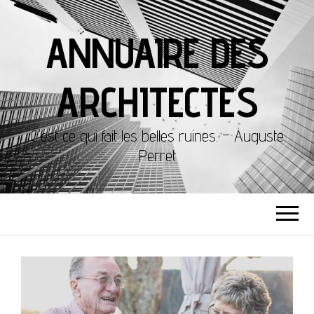
ANNUAIRE DES
ARCHITECTES
C'est ce qui fait les belles ruines. – Auguste
Perret