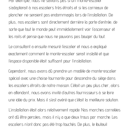
Par exemple, nous ne savions pas si un monte-escalier
s’adapterait à nos escaliers très étroits et si les carreaux de
plancher ne seraient pas endommagés lors de l’installation. De
plus, nos escaliers sont directement derrière la porte d’entrée, de
sorte que tout le monde peut immédiatement voir l’ascenseur et
les rails et pense que nous ne pouvons pas bouger du tout.
Le consultant a ensuite mesuré l’escalier et nous a expliqué
exactement comment le monte-escalier serait installé et que
l’espace disponible était suffisant pour l’installation.
Cependant, nous avons dû prendre un modèle de monte-escalier
spécial avec une chaise tournante pour descendre du siège dans
les escaliers étroits de notre maison. C’était un peu plus cher, alors
en attendant, nous avons invité d’autres fournisseurs à se faire
une idée du prix. Mais il s’est avéré que c’était la meilleure solution.
L’installation était alors relativement rapide. Nos marches carrelées
ont dû être percées, mais il n’y a que deux trous par marche. Les
escaliers n’ont donc pas été trop touchés. De plus, le fauteuil