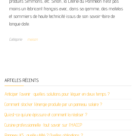
produits Simmons, etc. Sinon, la Literie du Panthéon n’est pas
moins un fabricant français avec, dans sa gamme, des matelas
et sommiers de haute technicité issus de son savoir-faire de
longue date.
Catégorie
maison
ARTICLES RÉCENTS
Anticiper l’avenir : quelles solutions pour léguer en deux temps ?
Comment stocker l’énergie produite par un panneau solaire ?
Qu’est-ce qu’une épissure et comment la réaliser ?
Cuisine professionnelle : tout savoir sur l’HACCP
Panneau K5 : quelle utilité ? Quelles obligations ?