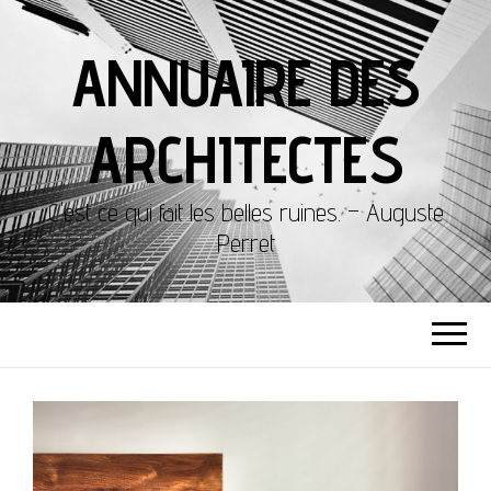
ANNUAIRE DES
ARCHITECTES
C'est ce qui fait les belles ruines. – Auguste
Perret