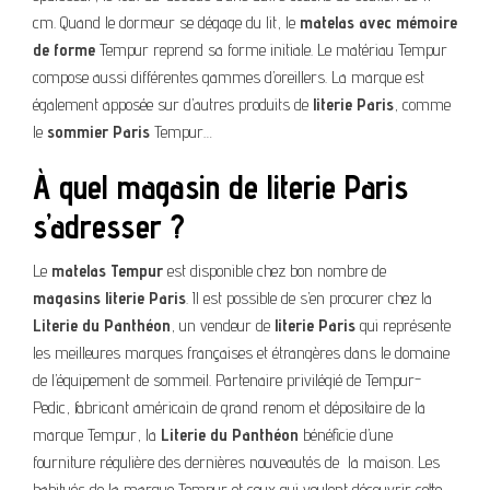
cm. Quand le dormeur se dégage du lit, le
matelas avec mémoire
de forme
Tempur reprend sa forme initiale. Le matériau Tempur
compose aussi différentes gammes d’oreillers. La marque est
également apposée sur d’autres produits de
literie Paris
, comme
le
sommier Paris
Tempur…
À quel magasin de literie Paris
s’adresser ?
Le
matelas Tempur
est disponible chez bon nombre de
magasins literie Paris
. Il est possible de s’en procurer chez la
Literie du Panthéon
, un vendeur de
literie Paris
qui représente
les meilleures marques françaises et étrangères dans le domaine
de l’équipement de sommeil. Partenaire privilégié de Tempur-
Pedic, fabricant américain de grand renom et dépositaire de la
marque Tempur, la
Literie du Panthéon
bénéficie d’une
fourniture régulière des dernières nouveautés de la maison. Les
habitués de la marque Tempur et ceux qui veulent découvrir cette