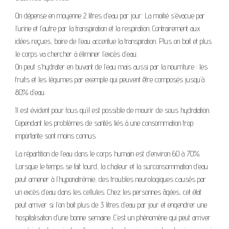
On dépense en moyenne 2 litres d’eau par jour. La moitié s’évacue par
l’urine et l’autre par la transpiration et la respiration. Contrairement aux
idées reçues, boire de l’eau accentue la transpiration. Plus on boit et plus
le corps va chercher à éliminer l’excès d’eau.
On peut s’hydrater en buvant de l’eau mais aussi par la nourriture : les
fruits et les légumes par exemple qui peuvent être composés jusqu’à
80% d’eau.
Il est évident pour tous qu’il est possible de mourir de sous hydratation.
Cependant les problèmes de santés liés à une consommation trop
importante sont moins connus.
La répartition de l’eau dans le corps humain est d’environ 60 à 70%.
Lorsque le temps se fait lourd, la chaleur et la surconsommation d’eau
peut amener à l’hyponatrémie, des troubles neurologiques causés par
un excès d’eau dans les cellules. Chez les personnes âgées, cet état
peut arriver si l’on boit plus de 3 litres d’eau par jour et engendrer une
hospitalisation d’une bonne semaine. C’est un phénomène qui peut arriver