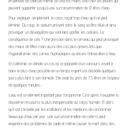
en période de canicule même se cela est moins vrai chez les jeunes qui
peuvent supporter jusqu’à une surconsommation de 12 litres d’eau.
Pour expliquer simplement, le corps reçoit trop d’eau qu’il ne peut
éliminer. Du coup, le sodium présent dans le sang va être dilué et ainsi
provoquer un déséquilibre qui vont faire gonfler les cellules. La
conséquence de cela ? Une pression dans le cerveau qui peut provoquer
des maux de têtes mais aussi des cas plus graves tels que
l’hyponatrémie, des comas hydrauliques ou encore l’intoxication à l’eau.
En Californie, on dénote un cas où la gagnante d’un concours visant à
boire le plus d’eau possible en un temps imparti est décédée quelques
jours plus tard à son domicile. Elle avait bu près de 7,5 litres en l’espace
de quelques minutes.
L’eau est un élément important pour l’organisme. C’est après l’oxygène la
deuxième ressource la plus indispensable au corps humain. Et alors
qu’il est conseillé par les institutions et les médecins de consommer
beaucoup d’eau par jour, une surconsommation de celle-ci peut
engendre des problèmes de santé et même causer la mort dans des