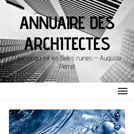
ANNUAIRE DES
ARCHITECTES
C'est ce qui fait les belles ruines. – Auguste
Perret