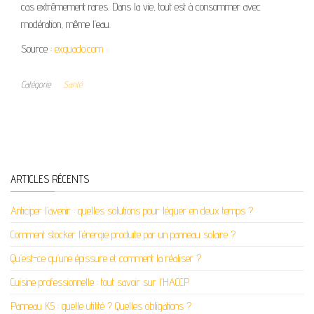
cas extrêmement rares. Dans la vie, tout est à consommer avec
modération, même l’eau.
Source :
exquado.com
Catégorie
Santé
ARTICLES RÉCENTS
Anticiper l’avenir : quelles solutions pour léguer en deux temps ?
Comment stocker l’énergie produite par un panneau solaire ?
Qu’est-ce qu’une épissure et comment la réaliser ?
Cuisine professionnelle : tout savoir sur l’HACCP
Panneau K5 : quelle utilité ? Quelles obligations ?