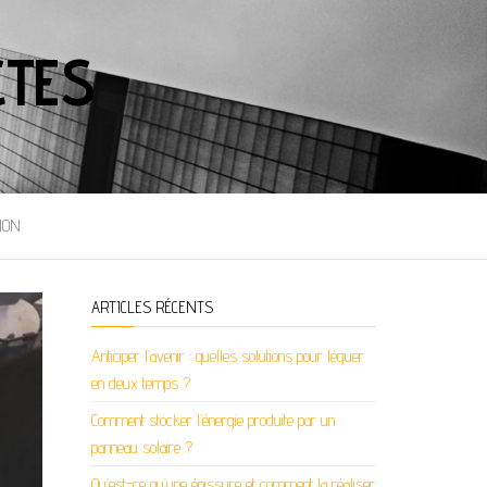
CTES
ION
ARTICLES RÉCENTS
Anticiper l’avenir : quelles solutions pour léguer
en deux temps ?
Comment stocker l’énergie produite par un
panneau solaire ?
Qu’est-ce qu’une épissure et comment la réaliser