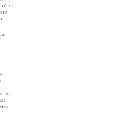
nt être
ntérim
ent
ouver
oix
uer
plus au
 ses
maires,