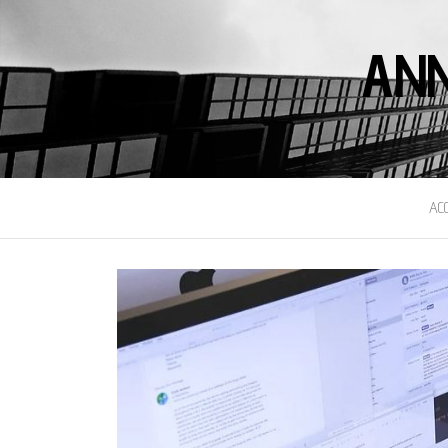
ANN
AC