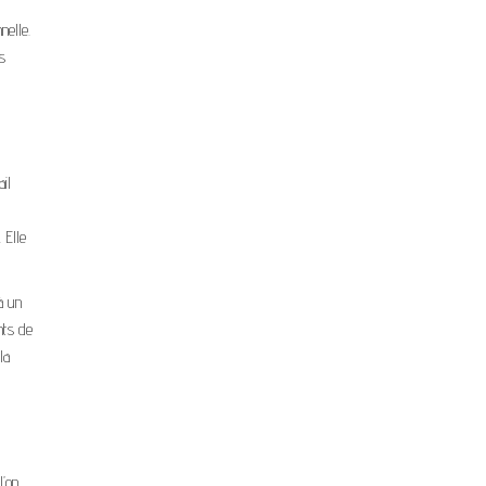
nelle.
s
il
 Elle
à un
nts de
la
l’on