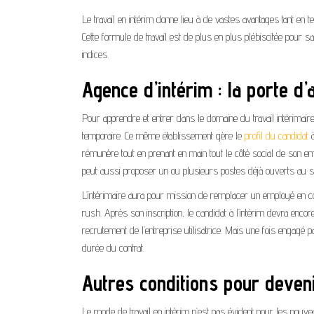
Le travail en intérim donne lieu à de vastes avantages tant en te
Cette formule de travail est de plus en plus plébiscitée pour 
indices.
Agence d’intérim : la porte d’
Pour apprendre et entrer dans le domaine du travail intérimaire,
temporaire. Ce même établissement gère le
profil du candidat
à
rémunère tout en prenant en main tout le côté social de son em
peut aussi proposer un ou plusieurs postes déjà ouverts au so
L’intérimaire aura pour mission de remplacer un employé en co
rush. Après son inscription, le candidat à l’intérim devra enco
recrutement de l’entreprise utilisatrice. Mais une fois engagé pa
durée du contrat.
Autres conditions pour deveni
Le mode de travail en intérim n’est pas évident pour les nouv