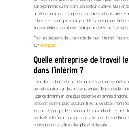
soit expérimenté ou non dans son secteur d’activité. Mais en d
au fait des différences majeures en matière administrative et e
est en effet le principal employeur. Elle se charge des tâches 
aucune relation de droit avec l’entreprise utilisatrice. Cela peut 
Pour les débutants dans ce mode de travail alternatif, l’acco
sur
cette page
.
Quelle entreprise de travail 
dans l’intérim ?
Il faut d’ores et déjà choisir entre un établissement généralis
permet de retrouver des missions variées. Tandis que le choix d
l’agence d’intérim en ligne plus disponible en termes d’horaire,
considéré comme plus rassurant. Il est aussi absolument rec
fait donc en principe de la situation de l’emploi local. Le cho
candidats à l’intérim : son processus d’accueil et d’orientation
la disponibilité des offres d’emploi, ainsi de suite.