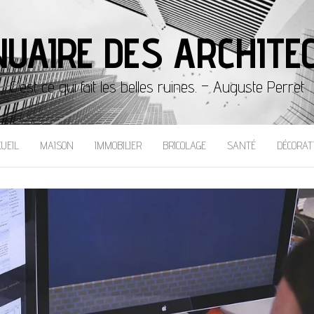
UAIRE DES ARCHITE
C'est ce qui fait les belles ruines. – Auguste Perret
CUEIL
MAISON
IMMOBILIER
BRICOLAGE
SANTÉ
DÉCORAT