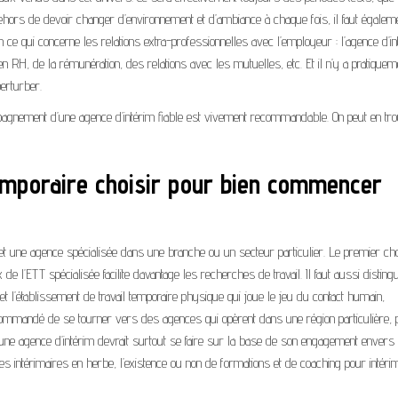
ehors de devoir changer d’environnement et d’ambiance à chaque fois, il faut égaleme
n ce qui concerne les relations extra-professionnelles avec l’employeur : l’agence d’i
en RH, de la rémunération, des relations avec les mutuelles, etc. Et il n’y a pratiquem
perturber.
mpagnement d’une agence d’intérim fiable est vivement recommandable. On peut en tr
temporaire choisir pour bien commencer
te et une agence spécialisée dans une branche ou un secteur particulier. Le premier ch
e l’ETT spécialisée facilite davantage les recherches de travail. Il faut aussi disting
 et l’établissement de travail temporaire physique qui joue le jeu du contact humain,
ommandé de se tourner vers des agences qui opèrent dans une région particulière, 
ix d’une agence d’intérim devrait surtout se faire sur la base de son engagement envers
 des intérimaires en herbe, l’existence ou non de formations et de coaching pour intéri