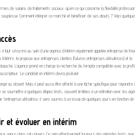
rmes de salaire, de traitements sociaux, qu’en ce qui concerne la flexibilité profession
sa souplesse. Comment intégrer ce marché et bénéficier de ses atouts ? Voici quelque
accès
 il faut s’inscrire au sein d’une agence d’intérim également appelée entreprise de trava
 l’intérim, le propose aux entreprises clientes (futures entreprises utilisatrices) et le
bauche. L’agence prend en charge la recherche de l’emploi compatible avec le profil.
uscripteur. Le candidat en intérim devra postuler.
ngé ou absent. Mais il peut aussi être affecté à une tâche spécifique pour répondre 
re se soumettre à quelques étapes tests, souvent limitées à un entretien avec les age
r l’entreprise utilisatrice, il sera soumis à un essai de quelques jours en fonction de 
r et évoluer en intérim
eaux venus dans cet univers. Ce sera effectivement toujours des périodes tests, que 