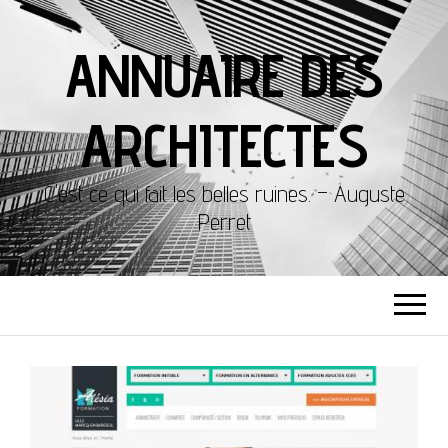
ANNUAIRE DES
ARCHITECTES
C'est ce qui fait les belles ruines. – Auguste
Perret