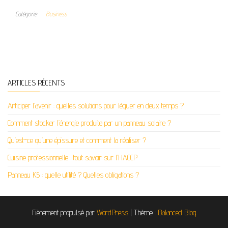
Catégorie
Business
ARTICLES RÉCENTS
Anticiper l’avenir : quelles solutions pour léguer en deux temps ?
Comment stocker l’énergie produite par un panneau solaire ?
Qu’est-ce qu’une épissure et comment la réaliser ?
Cuisine professionnelle : tout savoir sur l’HACCP
Panneau K5 : quelle utilité ? Quelles obligations ?
Fièrement propulsé par
WordPress
|
Thème :
Balanced Blog